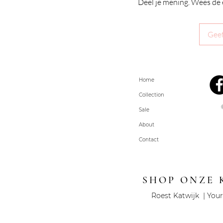
Deel je mening. Wees de 
Geef
Home
Collection
Sale
About
Contact
SHOP ONZE 
Roest Katwijk | Your