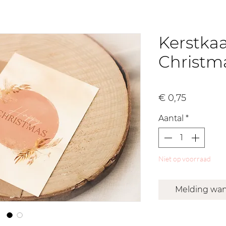
Kerstka
Christm
Prijs
€ 0,75
Aantal
*
Niet op voorraad
Melding wan