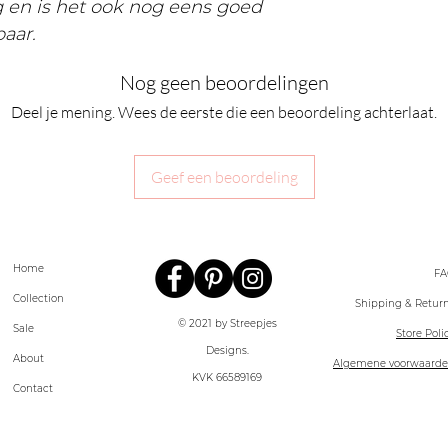
g en is het ook nog eens goed
baar.
Nog geen beoordelingen
Deel je mening. Wees de eerste die een beoordeling achterlaat.
Geef een beoordeling
Home
FA
Collection
Shipping & Retur
© 2021 by Streepjes
Sale
Store Poli
Designs.
About
Algemene voorwaard
KVK
66589169
Contact