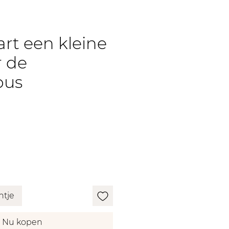
rt een kleine
r de
bus
ntje
Nu kopen