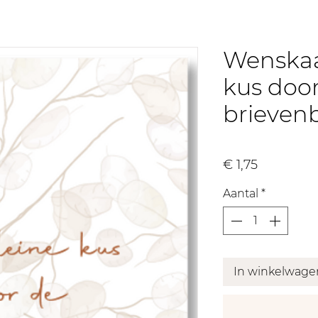
Wenskaa
kus doo
brieven
Prijs
€ 1,75
Aantal
*
In winkelwage