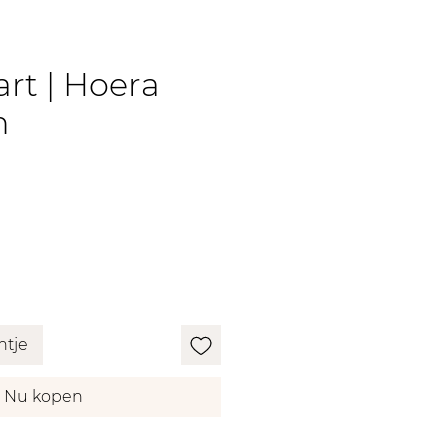
rt | Hoera
n
e
erkoopprijs
ntje
Nu kopen