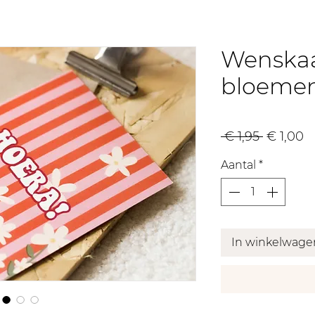
Wenskaa
bloeme
Normal
V
 € 1,95 
€ 1,00
prijs
Aantal
*
In winkelwage