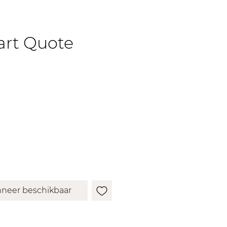
rt Quote
e
erkoopprijs
neer beschikbaar