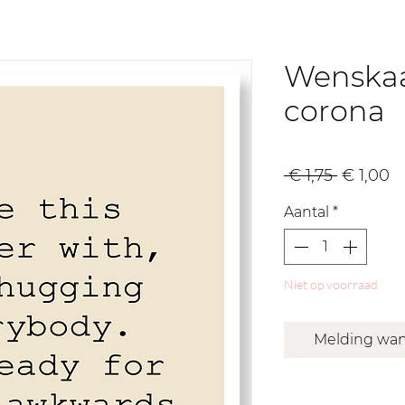
Wenskaa
corona
Normal
V
 € 1,75 
€ 1,00
prijs
Aantal
*
Niet op voorraad
Melding wan