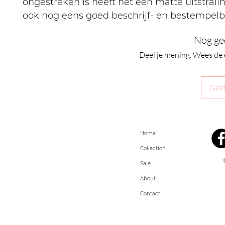
ongestreken is heeft het een matte uitstralin
ook nog eens goed beschrijf- en bestempelb
Nog ge
Deel je mening. Wees de 
Geef
Home
Collection
Sale
About
Contact