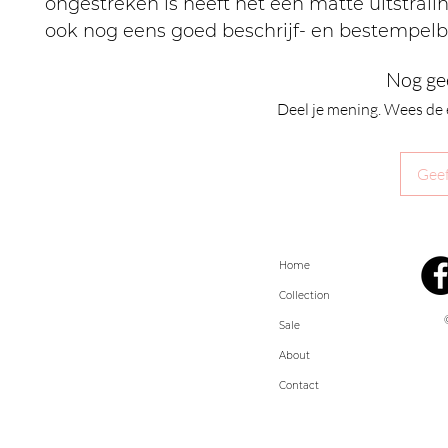
ongestreken is heeft het een matte uitstralin
ook nog eens goed beschrijf- en bestempelb
Nog ge
Deel je mening. Wees de 
Geef
Home
Collection
Sale
About
Contact