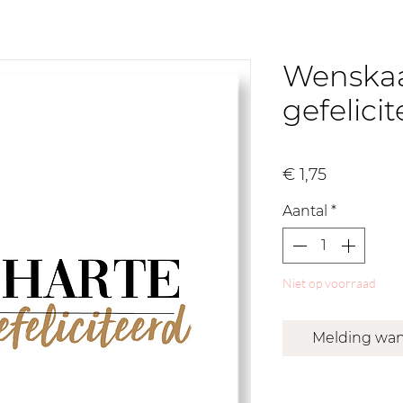
Wenskaa
gefelici
Prijs
€ 1,75
Aantal
*
Niet op voorraad
Melding wan