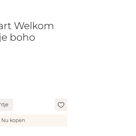
art Welkom
sje boho
ntje
Nu kopen