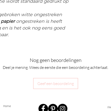
ctie wordt standaard gedrukt op
 gebroken witte ongestreken
t
papier
ongestreken is heeft
g en is het ook nog eens goed
baar.
Nog geen beoordelingen
Deel je mening. Wees de eerste die een beoordeling achterlaat.
Geef een beoordeling
Home
FA