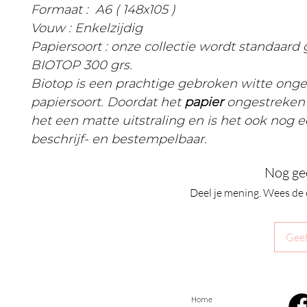
Formaat : A6 ( 148x105 )
Vouw : Enkelzijdig
Papiersoort : onze collectie wordt standaard
BIOTOP 300 grs.
Biotop is een prachtige gebroken witte ong
papiersoort. Doordat het
papier
ongestreken 
het een matte uitstraling en is het ook nog 
beschrijf- en bestempelbaar.
Nog ge
Deel je mening. Wees de 
Geef
Home